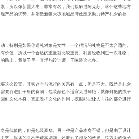
生素，所以像新疆大枣，非常有名，我们接触过阿克苏、喀什这些地方
体现产品的优势。并塑造新疆大枣地域品牌效应来助力特产礼盒的档
不动，特别是如果你送礼对象是女性，一个很沉的礼物是不太合适的。
没有价值，所以一个合适的重量就比较重要。我曾经收到过一次礼物，
家的路上，我脑子里一直埋怨设计师，干嘛装这么多。
我要这么设置。其实这个与流行的关系有一点，但是不大。既然是礼盒
，需要吞进肚子里的食物，包装颜色不适宜太过鲜艳，就像鲜艳的虫子
是回到文化本身，真正发挥文化的作用，挖掘那些让人向往的部分进行
本身是低值的，但是包装豪华。另一种是产品本身不错，但是由于设计
银工艺，很坏的是不光成本增加，还取到了相反的效果。这方面的例子