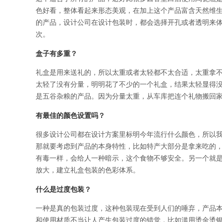
色好看，整体看起来形态美观，在加上这个产品富含天然维
的产品，设计公司在设计包装时，都会选择开孔或者透明来
次。
盒子有多重？
礼盒是用来送礼的，所以太重或者太轻都不太合适，太重拿
太轻了没有分量，明明花了不少的一个礼盒，结果太轻显得
是五谷杂粮的产品。因为分量太重，从车库把连个礼物搬回
有最佳的颜色设置吗？
很多设计公司都在设计方案里标明今年流行什么颜色，所以
那就要考虑到产品的本身特性，比如特产大部分是拿来吃的
有毒一样，会给人一种暗示，这个食物不够安全。另一个就
放大，建立礼盒包装的色彩体系。
什么是过度包装？
一种是真的包装过度，这种包装现在受到人们的唾弃，产品
和使用材质不当让人产生包装过度的错觉，比如滥用烫金烫