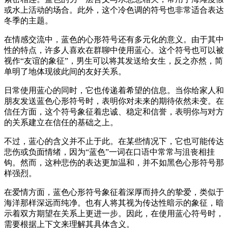
或水上活动的场合。此外，这个冷色调的符号也非常适合表达
冬季的主题。
在情感交流中，蓝色的心形符号还有多元化的意义。由于其中
性的特点，许多人喜欢在群聊中使用蓝心。这个符号也可以被
视作“友谊的象征”，男生可以将其发送给女生，反之亦然，简
单明了地体现彼此间的友好关系。
日常使用蓝心的同时，它也传递着希望的信息。当你给家人和
朋友发送蓝色心形符号时，表明你对未来的期待依然未变。在
信任方面，这个符号象征着忠诚、稳定和信誉，表明你与对方
的关系建立在信任的基础之上。
不过，蓝心的含义并不止于此。在某些情况下，它也可能传达
悲伤或负面情绪，因为“蓝色”一词在口语中常常与沮丧相挂
钩。然而，这种悲伤的表达更加温和，并不如黑色心形符号那
样强烈。
在爱情方面，蓝色心形符号象征着深厚而持久的挚爱，类似于
海洋那样深远而纯净。也有人将其视为传达性暗示的象征，暗
示着双方期望在关系上更进一步。因此，在使用蓝心符号时，
需要根据上下文来理解其具体含义。