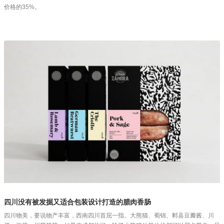
价格的35%。
四川没有被发掘又适合包装设计打造的腊肉香肠
四川物美，要说物产丰富，西南四川首屈一指。大熊猫、蜀锦、郫县豆瓣酱、川