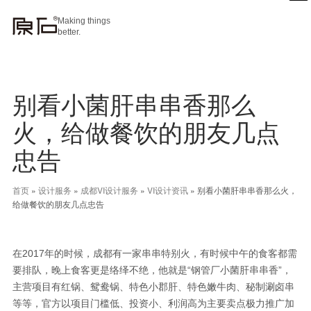
Making things
better.
别看小菌肝串串香那么
火，给做餐饮的朋友几点
忠告
首页
»
设计服务
»
成都VI设计服务
»
VI设计资讯
»
别看小菌肝串串香那么火，
给做餐饮的朋友几点忠告
在2017年的时候，成都有一家串串特别火，有时候中午的食客都需
要排队，晚上食客更是络绎不绝，他就是“钢管厂小菌肝串串香”，
主营项目有红锅、鸳鸯锅、特色小郡肝、特色嫩牛肉、秘制涮卤串
等等，官方以项目门槛低、投资小、利润高为主要卖点极力推广加