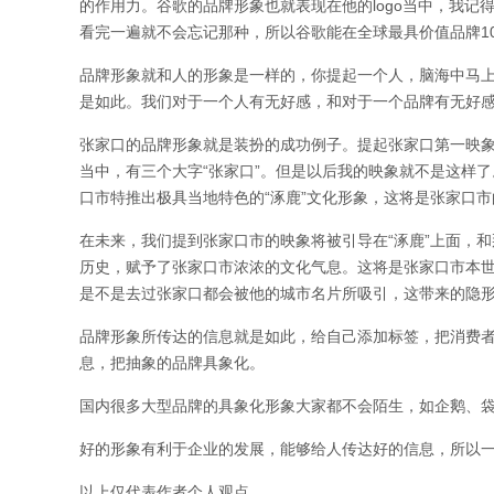
的作用力。谷歌的品牌形象也就表现在他的logo当中，我记
看完一遍就不会忘记那种，所以谷歌能在全球最具价值品牌1
品牌形象就和人的形象是一样的，你提起一个人，脑海中马
是如此。我们对于一个人有无好感，和对于一个品牌有无好
张家口的品牌形象就是装扮的成功例子。提起张家口第一映
当中，有三个大字“张家口”。但是以后我的映象就不是这样了
口市特推出极具当地特色的“涿鹿”文化形象，这将是张家口
在未来，我们提到张家口市的映象将被引导在“涿鹿”上面，和
历史，赋予了张家口市浓浓的文化气息。这将是张家口市本
是不是去过张家口都会被他的城市名片所吸引，这带来的隐
品牌形象所传达的信息就是如此，给自己添加标签，把消费
息，把抽象的品牌具象化。
国内很多大型品牌的具象化形象大家都不会陌生，如企鹅、袋
好的形象有利于企业的发展，能够给人传达好的信息，所以
以上仅代表作者个人观点。