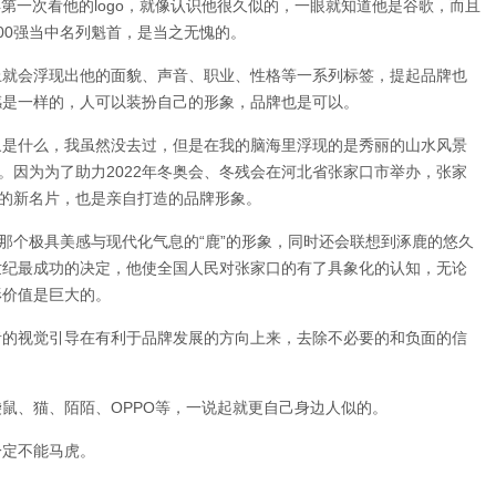
得第一次看他的logo，就像认识他很久似的，一眼就知道他是谷歌，而且
00强当中名列魁首，是当之无愧的。
上就会浮现出他的面貌、声音、职业、性格等一系列标签，提起品牌也
感是一样的，人可以装扮自己的形象，品牌也是可以。
象是什么，我虽然没去过，但是在我的脑海里浮现的是秀丽的山水风景
。因为为了助力2022年冬奥会、冬残会在河北省张家口市举办，张家
市的新名片，也是亲自打造的品牌形象。
那个极具美感与现代化气息的“鹿”的形象，同时还会联想到涿鹿的悠久
世纪最成功的决定，他使全国人民对张家口的有了具象化的认知，无论
形价值是巨大的。
者的视觉引导在有利于品牌发展的方向上来，去除不必要的和负面的信
鼠、猫、陌陌、OPPO等，一说起就更自己身边人似的。
一定不能马虎。