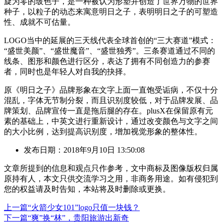
旋为零的玻色子，是一种被认为形塑并创造了世界万物的世界
种子，以粒子的动态来寓意明日之子，表明明日之子的可塑造
性、成就不可估量。
LOGO当中的延展的三天线代表全球首创的“三大赛道”模式：
“盛世美颜”、“盛世魔音”、“盛世独秀”。三条赛道通过不同的
线条、图形和颜色进行区分，表达了拥有不同创造力的参赛
者，同时也是年轻人对自我的抉择。
原《明日之子》品牌形象在文字上面一直饱受诟病，不仅十分
混乱，字体无节制分裂，而且识别度较低，对于品牌发展、品
牌策划、品牌宣传一直是拖后腿的存在。plusX在保留原有元
素的基础上，中英文进行重新设计，通过改变颜色与文字之间
的大小比例，达到提高识别度，增加视觉形象的整体性。
发布日期：2018年9月10日 13:50:08
文章所提到的信息和观点只作参考，文中商标及图像版权归属
原持有人，本文只供交流学习之用，非商务用途。如有侵犯到
您的权益请及时告知，本站将及时删除或更换。
上一篇
“火箭少女101”logo只值一块钱？
下一篇
“爽”换“林”，贵阳旅游出新奇