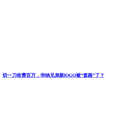
切一刀收费百万，华纳兄弟新lOGO被“套路”了？