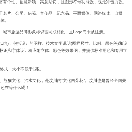
富有个性、创意新颖、寓意贴切，且图形符号功能强，视觉冲击力强。
于名片、公函、信笺、宣传品、纪念品、平面媒体、网络媒体、自媒
载体。
、城市旅游品牌形象标识雷同或相似，且Logo尚未被注册。
字以内)，包括设计的图样、技术文字说明(图样尺寸、比例、颜色等)和设
形标识和字体设计稿应附立体、彩色等效果图，并提供标准用色和专用字
tif格式，大小不低于1兆。
、熊猫文化、治水文化，是汶川的”文化四朵花”。汶川也是曾经全国关
们还在等什么嘞！