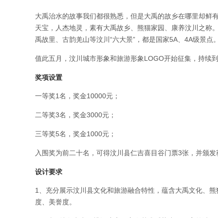
大禹治水的故事我们都很熟悉，但是大禹的故乡在哪里却鲜
天宝，人杰地灵，素有大禹故乡、熊猫家园、康养汶川之称
禹故里、古韵羌山等汶川“六大景”，都是国家5A、4A级景点
值此五月，汶川城市形象和旅游形象LOGO开始征集，持续到
奖项设置
一等奖1名，奖金10000元；
二等奖3名，奖金3000元；
三等奖5名，奖金1000元；
入围奖为前二十名，可得汶川县仁吉喜目谷门票3张，并颁发
设计要求
1、充分展示汶川县文化和旅游融合特性，蕴含大禹文化、熊
度、美誉度。