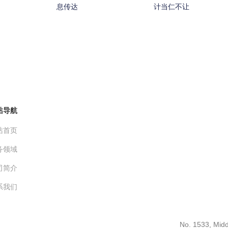
息传达
计当仁不让
站导航
站首页
务领域
司简介
系我们
No. 1533, Midd