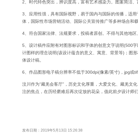
2、时代特色突出，辨识度高，富有艺术感染力。图案简洁、
3、应用性强，具有国际视野，易于国内与国际的传播，适用
体，国际性市场营销活动、国际公关宣传推广等多种场合和
4、符合国家法律、法规要求，投稿者原创。不得与其他地区
5、设计稿件应附有对图形标识和字体的创意文字说明(500
计图样的理念说明(该设计蕴含的意义、寓意、背景等)；图
体设计稿。
6、作品图形电子稿分辨率不低于300dpi(像素/英寸)，jpg或
汶川作为“藏羌会客厅”，历史文化厚重，大爱文化、藏羌文化
注的焦点，在历经磨难后再次绽放的花朵，值此前夕设计师
发布日期：2019年5月13日 15:26:38