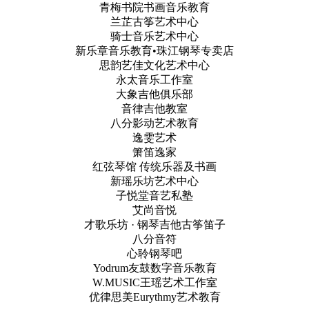
青梅书院书画音乐教育
兰芷古筝艺术中心
骑士音乐艺术中心
新乐章音乐教育•珠江钢琴专卖店
思韵艺佳文化艺术中心
永太音乐工作室
大象吉他俱乐部
音律吉他教室
八分影动艺术教育
逸雯艺术
箫笛逸家
红弦琴馆 传统乐器及书画
新瑶乐坊艺术中心
子悦堂音艺私塾
艾尚音悦
才歌乐坊 · 钢琴吉他古筝笛子
八分音符
心聆钢琴吧
Yodrum友鼓数字音乐教育
W.MUSIC王瑶艺术工作室
优律思美Eurythmy艺术教育