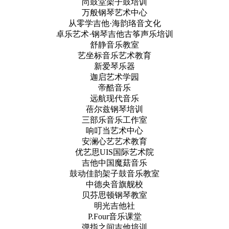
尚鼓堂架子鼓培训
万般钢琴艺术中心
从零学吉他·海韵珞音文化
卓乐艺术·钢琴吉他古筝声乐培训
舒静音乐教室
艺坐标音乐艺术教育
新爱琴乐器
迦启艺术学园
帝酷音乐
远航现代音乐
蓓尔兹钢琴培训
三部乐音乐工作室
响叮当艺术中心
安澜心艺艺术教育
优艺思UIS国际艺术院
吉他中国魔菇音乐
鼓动佳韵架子鼓音乐教室
中德央音旗舰校
贝芬思顿钢琴教室
明光吉他社
P.Four音乐课堂
弹指之间吉他培训