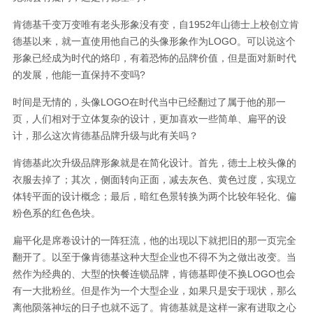
肯德基千变万变唯有老头形象没有变，自1952年山德士上校创立肯
德基以来，就一直使用他自己的头像形象作为LOGO。可以说这个
形象已经成为时代的烙印，有着恐怖的品牌价值，但是面对新时代
的发展，他能一直保持不变吗?
时间是无情的，头像LOGO在时代当中已经翻过了属于他的那一
页，人们相对于立体复杂的设计，更加喜欢一些简单、扁平的设
计，那么这次肯德基品牌升级与此有关吗？
肯德基此次升级品牌形象就是在简化设计。首先，德士上校头像的
衣服去掉了；其次，侧面转向正面，减去灰色、黄色过度，实现立
体转平面的设计概念；最后，暗红色景转换为两个比较年轻化、偏
粉色系的红色色块。
扁平化是席卷设计的一阵狂流，他的出现以下就把旧的那一页完全
翻开了。以至于像肯德基这种大型企业也不得不为之做出改变。当
然作为经典的、大型的快餐连锁品牌，肯德基即使不换LOGO也会
有一大批粉丝。但是作为一个大型企业，如果只是安于现状，那么
离他陨落神坛的日子也就不远了。肯德基就是这样一家有进取之心