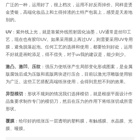
广泛的一种，运用好了，很上档次，运用不好反而掉价。同样是烫
金烫银，高端化妆品上和土得掉渣的土特产包装上，感受是天差地
别的。
UV
：紫外线上光，就是靠紫外线照射固化油墨，UV通常是丝印工
艺，现在也有胶印UV。如果采用膜上再过UV，则需要采用UV专用
膜，避免脱落起泡。任何工艺的选择和使用，都要恰到好处，运用
不好就是画蛇添足，得不偿失，对于uv我的建议是，能少则少。
激凸、激凹、压纹
：强压力使纸张产生局部变化形成图案，是金属
版腐蚀后成为压版和底版两块进行压合，目前以激光浮雕版使用较
为广泛。这些工艺搭配高端纸张使用，会得到意想不到的效果。
异型模切
：形状不规则的情况我们选择模切，就是根据平面设计作
品集要求制作专门的模切刀，然后在压力的作用下将纸张切成所需
形状。
覆膜
：给印好的纸张压一层透明的塑料膜，有触感膜、水晶膜、光
膜、哑膜。