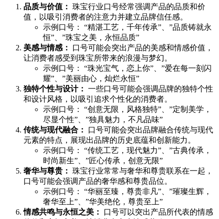
品质与价值：
珠宝行业口号经常强调产品的品质和价
值，以吸引消费者的注意力并建立品牌信任感。
示例口号： “精湛工艺，千年传承”、”品质铸就永
恒”、”珠宝之美，永恒品质”
美感与情感：
口号可能会突出产品的美感和情感价值，
让消费者感受到珠宝所带来的浪漫与梦幻。
示例口号： “珠光宝气，恋上你”、”爱在每一刻闪
耀”、”美丽由心，灿烂永恒”
独特个性与设计：
一些口号可能会强调品牌的独特个性
和设计风格，以吸引追求个性化的消费者。
示例口号： “创意无限，风格独特”、”定制美学，
尽显个性”、”独具魅力，不凡品味”
传统与现代融合：
口号可能会突出品牌融合传统与现代
元素的特点，展现出品牌的历史底蕴和创新能力。
示例口号： “传统工艺，现代魅力”、”古典传承，
时尚新生”、”匠心传承，创意无限”
奢华与尊贵：
珠宝行业常常与奢华和尊贵联系在一起，
口号可能会强调产品的奢华感和尊贵品位。
示例口号： “华丽至臻，尊贵非凡”、”璀璨生辉，
奢华至上”、”华美绝伦，尊贵至上”
情感共鸣与永恒之美：
口号可以突出产品所代表的情感