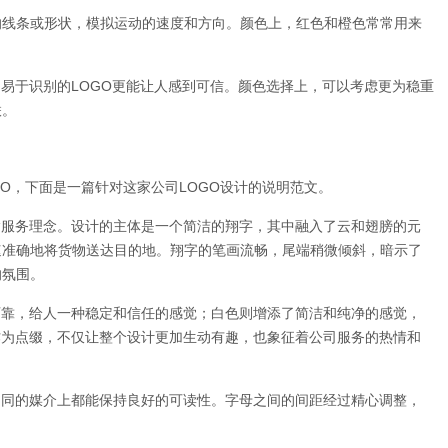
的线条或形状，模拟运动的速度和方向。颜色上，红色和橙色常常用来
，易于识别的LOGO更能让人感到可信。颜色选择上，可以考虑更为稳重
联。
GO，下面是一篇针对这家公司LOGO设计的说明范文。
输服务理念。设计的主体是一个简洁的翔字，其中融入了云和翅膀的元
速准确地将货物送达目的地。翔字的笔画流畅，尾端稍微倾斜，暗示了
的氛围。
可靠，给人一种稳定和信任的感觉；白色则增添了简洁和纯净的感觉，
作为点缀，不仅让整个设计更加生动有趣，也象征着公司服务的热情和
不同的媒介上都能保持良好的可读性。字母之间的间距经过精心调整，