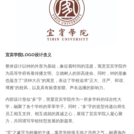
宜宾学院LOGO设计含义
整体设计以钟的外形为基础，象征着时间的流逝，寓意宜宾学院作
为高等学府有着传播文明、立德树人的崇高使命。同时，钟的形象
也蕴含了“洪钟大吕”的寓意，表达了学校追求“正大、庄严、和谐、
博雅”的校风，以及具有振聋发聩、声名远播的影响力。
内部设计形似“多”字，突显宜宾学院作为一所多学科的综合性大
学，融聚了各个学科的莘莘学子。同时，“多”字的造型传递出师生
员工相互支持、相互成就的真诚之心，展现了宜宾学院人凝心聚
力，共同谱写学校转型发展的新篇章。
“宜”之篆字为校徽的主体，寓意学校接天地之浩然之气，融通海内