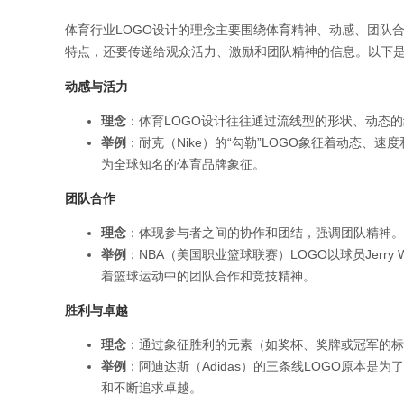
体育行业LOGO设计的理念主要围绕体育精神、动感、团队
特点，还要传递给观众活力、激励和团队精神的信息。以下是
动感与活力
理念
：体育LOGO设计往往通过流线型的形状、动态
举例
：耐克（Nike）的“勾勒”LOGO象征着动态
为全球知名的体育品牌象征。
团队合作
理念
：体现参与者之间的协作和团结，强调团队精神。
举例
：NBA（美国职业篮球联赛）LOGO以球员Jerr
着篮球运动中的团队合作和竞技精神。
胜利与卓越
理念
：通过象征胜利的元素（如奖杯、奖牌或冠军的标
举例
：阿迪达斯（Adidas）的三条线LOGO原本
和不断追求卓越。