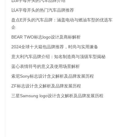
以B字母开头的汽车品牌介绍
以A字母开头的热门汽车品牌推荐
盘点E开头的汽车品牌：涵盖电动与燃油车型的优选车
企
BEAR TWO标志logo设计及商标解析
2024全球十大箱包品牌推荐，时尚与实用兼备
意大利汽车品牌介绍：知名制造商与顶级车型揭秘
蓝心表情符号的意义及使用场景解析
索尼Sony标志设计含义解析及品牌发展历程
ZF标志设计含义解析及品牌发展历程
三星Samsung logo设计含义解析及品牌发展历程