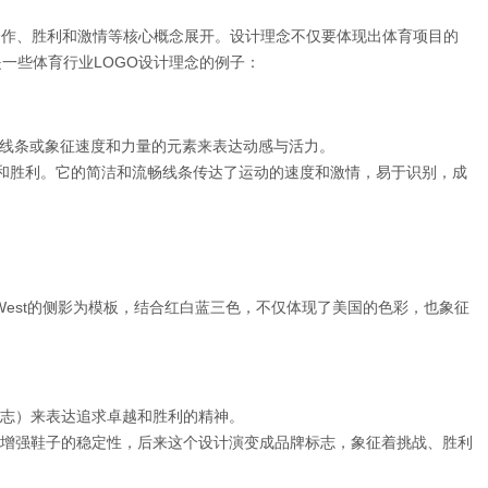
合作、胜利和激情等核心概念展开。设计理念不仅要体现出体育项目的
一些体育行业LOGO设计理念的例子：
的线条或象征速度和力量的元素来表达动感与活力。
、速度和胜利。它的简洁和流畅线条传达了运动的速度和激情，易于识别，成
y West的侧影为模板，结合红白蓝三色，不仅体现了美国的色彩，也象征
志）来表达追求卓越和胜利的精神。
是为了增强鞋子的稳定性，后来这个设计演变成品牌标志，象征着挑战、胜利