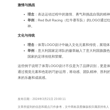
激情与挑战
理念
：表达运动过程中的激情、勇气和挑战自我的精神
举例
：Red Bull Racing（红牛赛车队）的L
神。
文化与传统
理念
：体育LOGO设计中融入文化元素和传统，展现
举例
：意大利国家足球队的徽章融入了意大利国旗颜色
国家的足球传统和荣耀。
这些例子说明了体育LOGO设计不仅是为了品牌识别，更是
通过视觉元素和色彩的巧妙运用，将动感、团队精神、胜利
来的乐趣和成就感。
发布日期：2024年3月21日 23:00:11
文章所提到的信息和观点只作参考，文中商标及图像版权归属原持有人