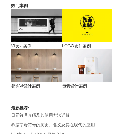
热门案例:
VI设计案例
LOGO设计案例
餐饮VI设计案例
包装设计案例
最新推荐:
日元符号介绍及其使用方法详解
希腊字母符号的历史、含义及其在现代的应用