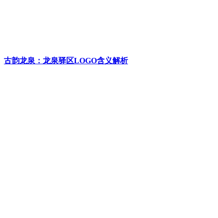
古韵龙泉：龙泉驿区LOGO含义解析