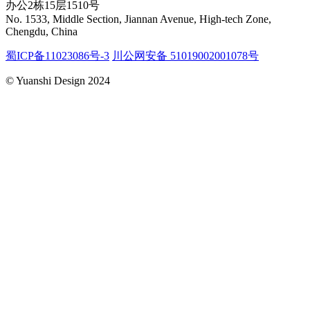
办公2栋15层1510号
No. 1533, Middle Section, Jiannan Avenue, High-tech Zone,
Chengdu, China
蜀ICP备11023086号-3
川公网安备 51019002001078号
© Yuanshi Design 2024