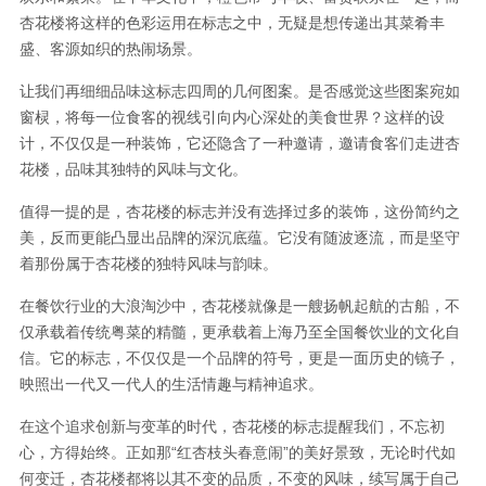
杏花楼将这样的色彩运用在标志之中，无疑是想传递出其菜肴丰
盛、客源如织的热闹场景。
让我们再细细品味这标志四周的几何图案。是否感觉这些图案宛如
窗棂，将每一位食客的视线引向内心深处的美食世界？这样的设
计，不仅仅是一种装饰，它还隐含了一种邀请，邀请食客们走进杏
花楼，品味其独特的风味与文化。
值得一提的是，杏花楼的标志并没有选择过多的装饰，这份简约之
美，反而更能凸显出品牌的深沉底蕴。它没有随波逐流，而是坚守
着那份属于杏花楼的独特风味与韵味。
在餐饮行业的大浪淘沙中，杏花楼就像是一艘扬帆起航的古船，不
仅承载着传统粤菜的精髓，更承载着上海乃至全国餐饮业的文化自
信。它的标志，不仅仅是一个品牌的符号，更是一面历史的镜子，
映照出一代又一代人的生活情趣与精神追求。
在这个追求创新与变革的时代，杏花楼的标志提醒我们，不忘初
心，方得始终。正如那“红杏枝头春意闹”的美好景致，无论时代如
何变迁，杏花楼都将以其不变的品质，不变的风味，续写属于自己