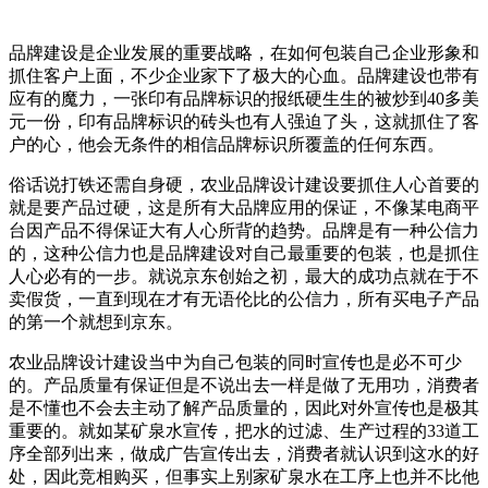
品牌建设是企业发展的重要战略，在如何包装自己企业形象和
抓住客户上面，不少企业家下了极大的心血。品牌建设也带有
应有的魔力，一张印有品牌标识的报纸硬生生的被炒到40多美
元一份，印有品牌标识的砖头也有人强迫了头，这就抓住了客
户的心，他会无条件的相信品牌标识所覆盖的任何东西。
俗话说打铁还需自身硬，农业品牌设计建设要抓住人心首要的
就是要产品过硬，这是所有大品牌应用的保证，不像某电商平
台因产品不得保证大有人心所背的趋势。品牌是有一种公信力
的，这种公信力也是品牌建设对自己最重要的包装，也是抓住
人心必有的一步。就说京东创始之初，最大的成功点就在于不
卖假货，一直到现在才有无语伦比的公信力，所有买电子产品
的第一个就想到京东。
农业品牌设计建设当中为自己包装的同时宣传也是必不可少
的。产品质量有保证但是不说出去一样是做了无用功，消费者
是不懂也不会去主动了解产品质量的，因此对外宣传也是极其
重要的。就如某矿泉水宣传，把水的过滤、生产过程的33道工
序全部列出来，做成广告宣传出去，消费者就认识到这水的好
处，因此竞相购买，但事实上别家矿泉水在工序上也并不比他