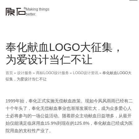
Making things
better.
奉化献血LOGO大征集，
为爱设计当仁不让
首页
»
设计服务
»
商标LOGO设计服务
»
LOGO设计资讯
»
奉化献血LOGO大
征集，为爱设计当仁不让
1999年始，奉化正式实施无偿献血政策。现如今风风雨雨已经有二
十个年头了，奉化无偿献血事业也渐渐发展壮大，成为众多爱心人
士必将参与的一场公益活动。随着群众主动献血日益增多，从最开
始仅能满足临床用血15.9%到现在的125.8%，奉化献血已经成为医
院用血的支柱性产业了。