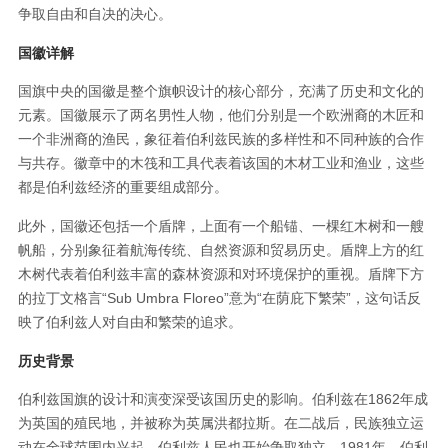
争取自由和自决的决心。
国徽详解
国旗中央的国徽是整个旗帜设计的核心部分，充满了历史和文化的
元素。国徽展示了两名男性人物，他们分别是一个欧洲裔的木匠和
一个非洲裔的渔民，象征着伯利兹民族的多样性和不同种族的合作
与共存。徽章中的木筏和工具代表着该国的木材工业和渔业，这些
都是伯利兹经济的重要组成部分。
此外，国徽还包括一个盾牌，上面有一个船锚、一棵红木树和一艘
帆船，分别象征着航海传统、自然资源和贸易历史。盾牌上方的红
木树代表着伯利兹丰富的森林资源和对环境保护的重视。盾牌下方
的拉丁文格言“Sub Umbra Floreo”意为“在荫庇下繁荣”，这句话反
映了伯利兹人对自由和繁荣的追求。
历史背景
伯利兹国旗的设计和演变深受该国历史的影响。伯利兹在1862年成
为英国的殖民地，并被称为英属洪都拉斯。在二战后，民族独立运
动在全球范围内兴起，伯利兹人民也开始争取独立。1981年，伯利