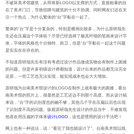
不破坏美术馆建筑，从而将新LOGO以支撑的方式，直接粗暴的挂
在了美术门口，导致招牌与建筑的十分不协调。同时网友们还在关
注一个热点，为什么繁体的“台”字黏在一起了。
繁体的“台”字是十分复杂的，特别是横画比较多，为什么原研哉先
生还会压扁这个字体啦？尽管已经选择了极其纤细的笔画来设计字
体，字体的风格也十分独特、前卫，但是“台”字黏在一起这个问题
是实实在在存在的。
不知道原研哉先生有没有考虑过设计作品做成实物会有制作上困难
的问题。但是许多初级设计师都知道，设计出来的作品都无法完全
还原，一些工艺也无法实现，能实现成本也会大大增加。
原研哉为台南美术馆设计的LOGO在制作上就有极大的困难，看台
南美术馆的照片上，很显然是工艺还达不到那个高度。而从设计稿
来说，“台”字的识别度也的确不够，其他几个字在压扁以后也出现
了识别度不高的问题。纵观原研哉先生设计的作品当中，不难发现
他喜欢用压扁的字体来
设计LOGO
，这也是惯用的设计手法吧！
网上也有一种说法，说：“看完了我也能设计了”。台南美术馆以线