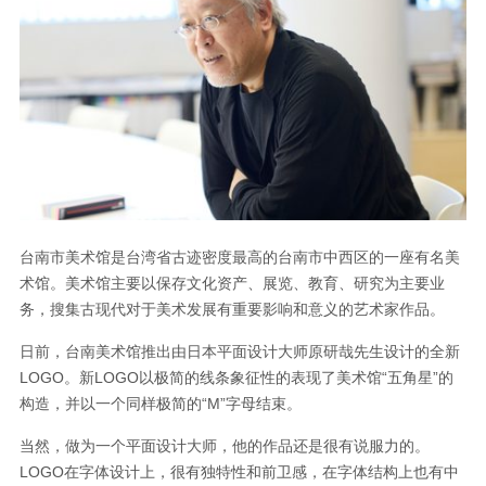
台南市美术馆是台湾省古迹密度最高的台南市中西区的一座有名美
术馆。美术馆主要以保存文化资产、展览、教育、研究为主要业
务，搜集古现代对于美术发展有重要影响和意义的艺术家作品。
日前，台南美术馆推出由日本平面设计大师原研哉先生设计的全新
LOGO。新LOGO以极简的线条象征性的表现了美术馆“五角星”的
构造，并以一个同样极简的“M”字母结束。
当然，做为一个平面设计大师，他的作品还是很有说服力的。
LOGO在字体设计上，很有独特性和前卫感，在字体结构上也有中