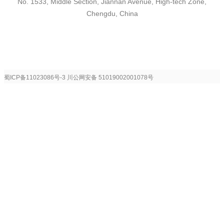
No. 1533, Middle Section, Jiannan Avenue, High-tech Zone,
Chengdu, China
蜀ICP备11023086号-3
川公网安备 51019002001078号