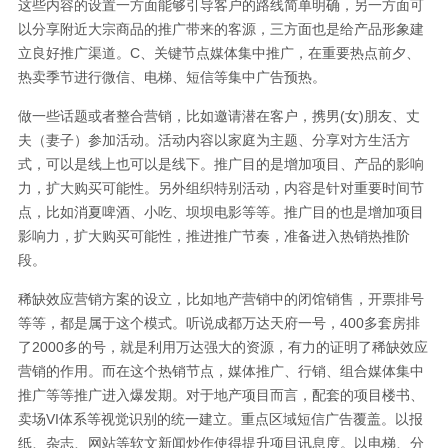
这些内容的设置一方面能够引导客户的路线简单明确，另一方面可
以分享附近大宗商品的推广带来的客源，三方面也是给产品形象建
立良好推广渠道。C、关键节点媒体集中推广，在重要热点前夕、
热卖季节进行微信、电梯、短信等集中广告预热。
做一些话题或者整合营销，比如邀请潜在客户，携男(女)朋友、丈
夫（妻子）参加活动。活动内容以家庭为主题、分享对方生活方
式，可以是线上也可以是线下。推广目的是增加项目、产品的影响
力，扩大购买可能性。另外组织特别活动，内容是针对重要时间节
点，比如消夏啤酒、小吃、坝坝电影等等。推广目的也是增加项目
影响力，扩大购买可能性，推进推广节奏，准备进入热销热推阶
段。
稀缺效应营销方案的设立，比如地产营销中的闭馆销售，开票排号
等等，都是属于这个模式。听说成都万达天府一号，400多套房排
了2000多的号，就是利用万达强大的资源，有力的证明了稀缺效应
营销的作用。而在这个热销节点，媒体推广、行销、组合媒体集中
推广等等推广进入爆发期。对于地产项目而言，配套的项目楼书、
卖场VI体系等视觉识别的统一建立。重点区域短信广告覆盖。以报
纸、杂志、网站等软文新闻炒作使得提升项目讯息度。以电梯、分